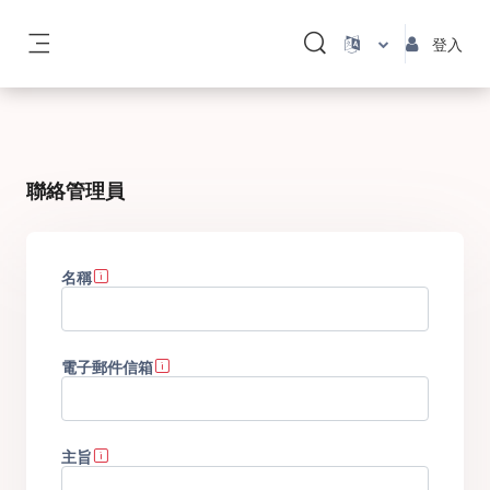
跳至主內容
登入
切換搜尋輸入框
側板
聯絡管理員
名稱
電子郵件信箱
主旨