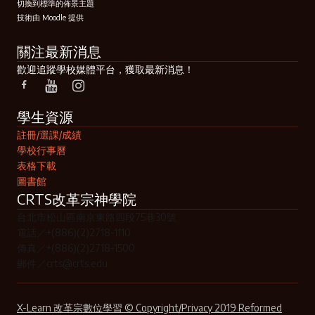
切換到標準的佈景主題
技術由
Moodle
提供
關注最新消息
歡迎追蹤學校媒體平台，獲取最新消息！
學生資源
註冊/選課/成績
學校行事曆
表格下載
圖書館
CRTS改革宗神學院
台北市松山區南京東路四段75巷30號
電話／+(886)(2)2718-1110
傳真／+(886)(2)2718-1500
郵件／crts@crts.edu
X-Learn 改革宗數位學習 © Copyright/Privacy 2019 Reformed